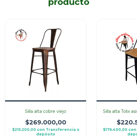
producto
Silla alta cobre viejo
Silla alta Tolix 
$269.000,00
$220.
$215.200,00
con
Transferencia o
$176.400,00
con
depósito
depó