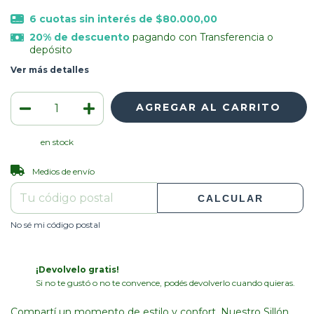
6
cuotas sin interés de
$80.000,00
20% de descuento
pagando con Transferencia o
depósito
Ver más detalles
en stock
CAMBIAR CP
Entregas para el CP:
Medios de envío
CALCULAR
No sé mi código postal
¡Devolvelo gratis!
Si no te gustó o no te convence, podés devolverlo cuando quieras.
Compartí un momento de estilo y confort. Nuestro Sillón