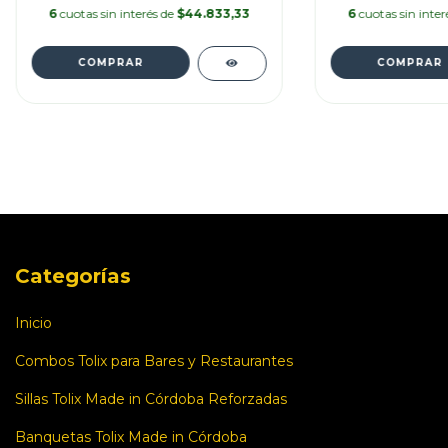
6
cuotas sin interés de
$44.833,33
6
cuotas sin inte
COMPRAR
COMPRAR
Categorías
Inicio
Combos Tolix para Bares y Restaurantes
Sillas Tolix Made in Córdoba Reforzadas
Banquetas Tolix Made in Córdoba