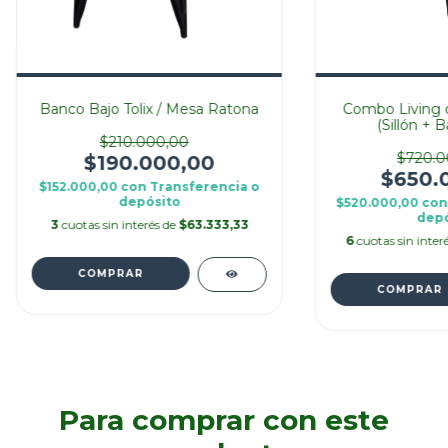
Banco Bajo Tolix / Mesa Ratona
Combo Living de
(Sillón + 
$210.000,00
$720.0
$190.000,00
$650.
$152.000,00
con
Transferencia o
depósito
$520.000,00
con
depó
3
cuotas sin interés de
$63.333,33
6
cuotas sin inter
Para comprar con este