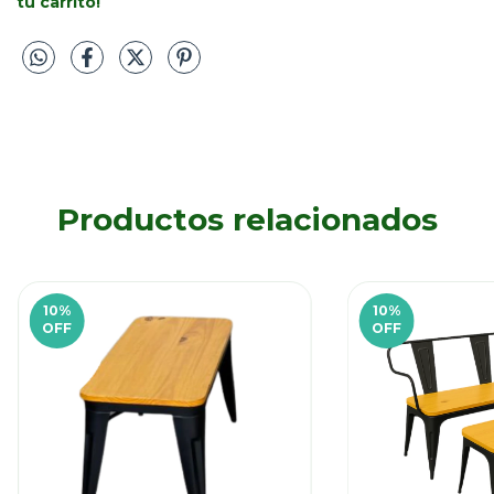
tu carrito!
Productos relacionados
10
%
10
%
OFF
OFF