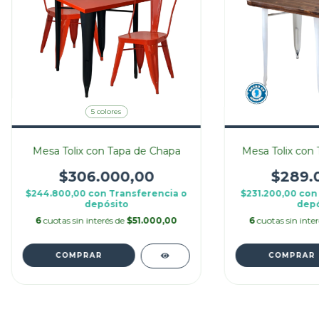
5 colores
Mesa Tolix con Tapa de Chapa
Mesa Tolix con
$306.000,00
$289.
$244.800,00
con
Transferencia o
$231.200,00
con
depósito
depó
6
cuotas sin interés de
$51.000,00
6
cuotas sin inte
COMPRAR
COMPRAR